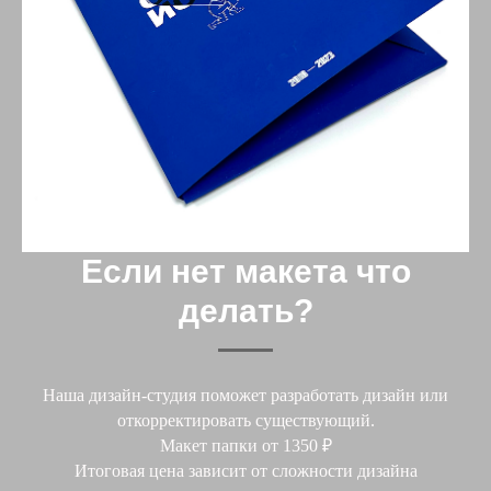
Если нет макета что
делать?
Наша дизайн-студия поможет разработать дизайн или
откорректировать существующий.
Макет папки от 1350 ₽
Итоговая цена зависит от сложности дизайна