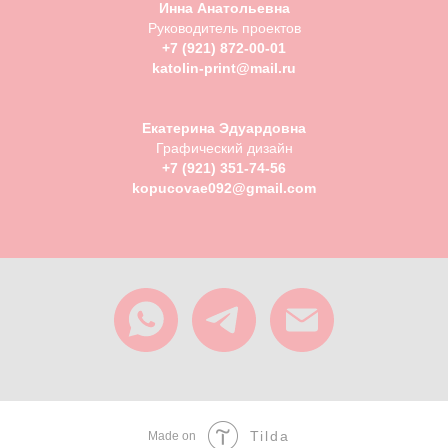
Инна Анатольевна
Руководитель проектов
+7 (921) 872-00-01
katolin-print@mail.ru
Екатерина Эдуардовна
Графический дизайн
+7 (921) 351-74-56
kopucovae092@gmail.com
Tilda
Made on